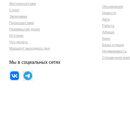
Фоторепортажи
Объявления
Спорт
Новости
Экономика
Авто
Происшествия
Работа
Перекрытия дорог
Афиша
Истории
Кино
Что делать
Базы отдыха
Маршрут выходного дня
Недвижимость
Справочник ком
Мы в социальных сетях