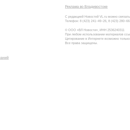
Реклама во Владивостоке
С редакцией Новостей VL.ru можно связать
Телефон: 8 (423) 241−49−26, 8 (423) 280−6
© ООО «ВЛ Новости», ИНН 2536240311
При любом использовании материалов ссыл
Цитирование в Интернете возможно только
Все права защищены.
паний