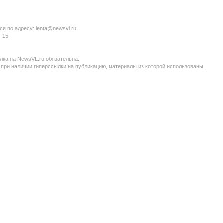
ся по адресу:
lenta@newsvl.ru
6−15
ка на NewsVL.ru обязательна.
 при наличии гиперссылки на публикацию, материалы из которой использованы.