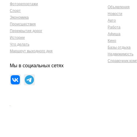
Фоторепортажи
Объявления
Спорт
Новости
Экономика
Авто
Происшествия
Работа
Перекрытия дорог
Афиша
Истории
Кино
Что делать
Базы отдыха
Маршрут выходного дня
Недвижимость
Справочник ком
Мы в социальных сетях