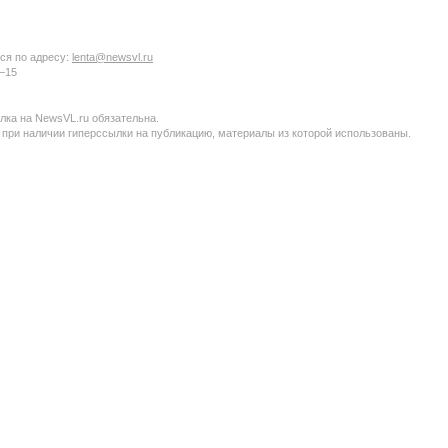
ся по адресу:
lenta@newsvl.ru
6−15
ка на NewsVL.ru обязательна.
 при наличии гиперссылки на публикацию, материалы из которой использованы.