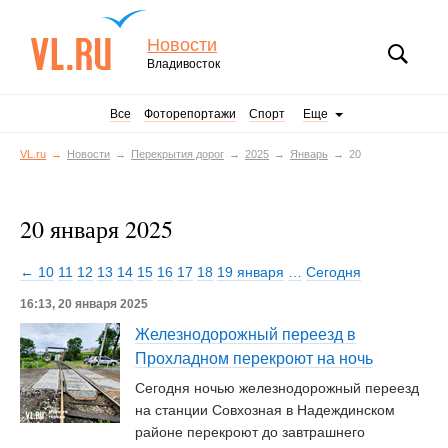
Новости
Владивосток
Все
Фоторепортажи
Спорт
Еще
VL.ru
Новости
Перекрытия дорог
2025
Январь
20
20 января 2025
← 10
11
12
13
14
15
16
17
18
19 января
…
Сегодня
16:13, 20 января 2025
Железнодорожный переезд в
Прохладном перекроют на ночь
Сегодня ночью железнодорожный переезд
на станции Совхозная в Надеждинском
районе перекроют до завтрашнего