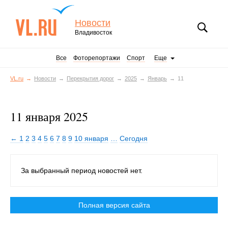
Новости
Владивосток
Все
Фоторепортажи
Спорт
Еще
VL.ru
Новости
Перекрытия дорог
2025
Январь
11
11 января 2025
← 1
2
3
4
5
6
7
8
9
10 января
…
Сегодня
За выбранный период новостей нет.
Полная версия сайта