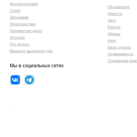
Фоторепортажи
Объявления
Спорт
Новости
Экономика
Авто
Происшествия
Работа
Перекрытия дорог
Афиша
Истории
Кино
Что делать
Базы отдыха
Маршрут выходного дня
Недвижимость
Справочник ком
Мы в социальных сетях