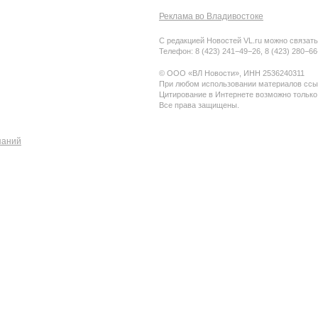
Реклама во Владивостоке
С редакцией Новостей VL.ru можно связать
Телефон: 8 (423) 241−49−26, 8 (423) 280−6
© ООО «ВЛ Новости», ИНН 2536240311
При любом использовании материалов ссыл
Цитирование в Интернете возможно только
Все права защищены.
паний