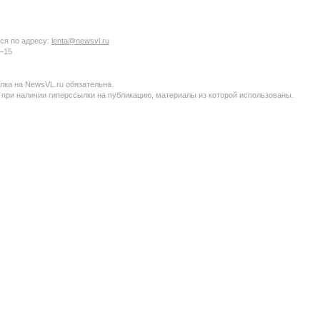
ся по адресу:
lenta@newsvl.ru
6−15
ка на NewsVL.ru обязательна.
 при наличии гиперссылки на публикацию, материалы из которой использованы.