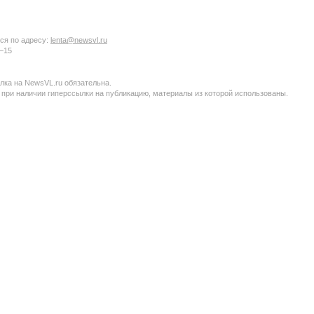
ся по адресу:
lenta@newsvl.ru
6−15
ка на NewsVL.ru обязательна.
 при наличии гиперссылки на публикацию, материалы из которой использованы.