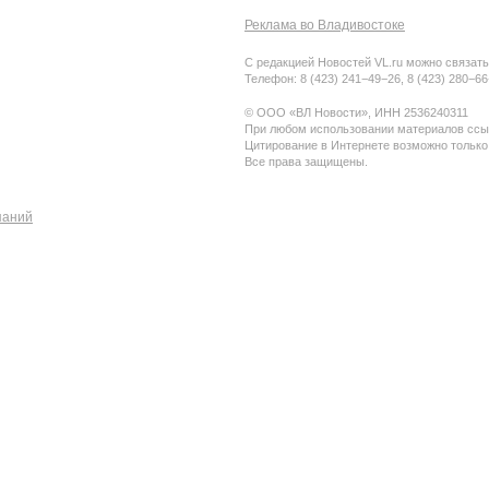
Реклама во Владивостоке
С редакцией Новостей VL.ru можно связать
Телефон: 8 (423) 241−49−26, 8 (423) 280−6
© ООО «ВЛ Новости», ИНН 2536240311
При любом использовании материалов ссыл
Цитирование в Интернете возможно только
Все права защищены.
паний