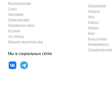
Фоторепортажи
Объявления
Спорт
Новости
Экономика
Авто
Происшествия
Работа
Перекрытия дорог
Афиша
Истории
Кино
Что делать
Базы отдыха
Маршрут выходного дня
Недвижимость
Справочник ком
Мы в социальных сетях