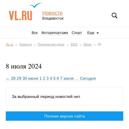
Новости
Владивосток
Все
Фоторепортажи
Спорт
Еще
VL.ru
Новости
Перекрытия дорог
2024
Июль
08
8 июля 2024
← 28
29
30 июня
1
2
3
4
5
6
7 июля
…
Сегодня
За выбранный период новостей нет.
Полная версия сайта