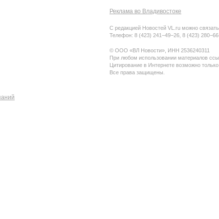
Реклама во Владивостоке
С редакцией Новостей VL.ru можно связать
Телефон: 8 (423) 241−49−26, 8 (423) 280−6
© ООО «ВЛ Новости», ИНН 2536240311
При любом использовании материалов ссыл
Цитирование в Интернете возможно только
Все права защищены.
паний