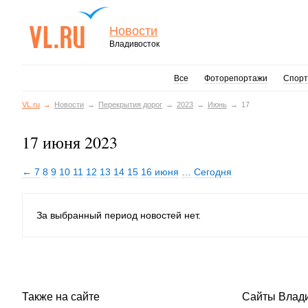
Новости
Владивосток
Все
Фоторепортажи
Спорт
VL.ru
Новости
Перекрытия дорог
2023
Июнь
17
17 июня 2023
← 7
8
9
10
11
12
13
14
15
16 июня
…
Сегодня
За выбранный период новостей нет.
Также на сайте
Сайты Влад