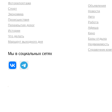
Фоторепортажи
Объявления
Спорт
Новости
Экономика
Авто
Происшествия
Работа
Перекрытия дорог
Афиша
Истории
Кино
Что делать
Базы отдыха
Маршрут выходного дня
Недвижимость
Справочник ком
Мы в социальных сетях