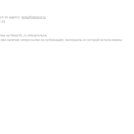
ся по адресу:
lenta@newsvl.ru
6−15
ка на NewsVL.ru обязательна.
 при наличии гиперссылки на публикацию, материалы из которой использованы.