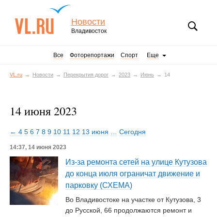
Новости
Владивосток
Все
Фоторепортажи
Спорт
Еще
VL.ru
Новости
Перекрытия дорог
2023
Июнь
14
14 июня 2023
← 4
5
6
7
8
9
10
11
12
13 июня
…
Сегодня
14:37, 14 июня 2023
Из-за ремонта сетей на улице Кутузова
до конца июля ограничат движение и
парковку (СХЕМА)
Во Владивостоке на участке от Кутузова, 3
до Русской, 66 продолжаются ремонт и