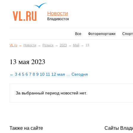
Новости
Владивосток
Все
Фоторепортажи
Спорт
VL.ru
Новости
Розыск
2023
Май
13
13 мая 2023
← 3
4
5
6
7
8
9
10
11
12 мая
…
Сегодня
За выбранный период новостей нет.
Также на сайте
Сайты Влад