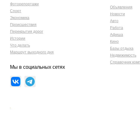
Фоторепортажи
Объявления
Спорт
Новости
Экономика
Авто
Происшествия
Работа
Перекрытия дорог
Афиша
Истории
Кино
Что делать
Базы отдыха
Маршрут выходного дня
Недвижимость
Справочник ком
Мы в социальных сетях