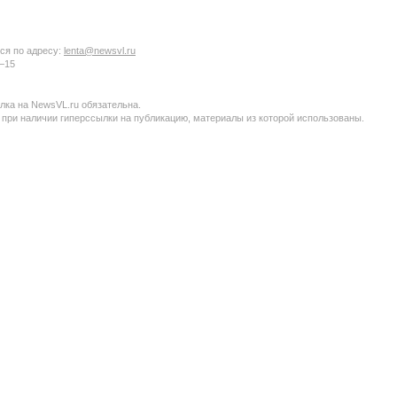
ся по адресу:
lenta@newsvl.ru
6−15
ка на NewsVL.ru обязательна.
 при наличии гиперссылки на публикацию, материалы из которой использованы.