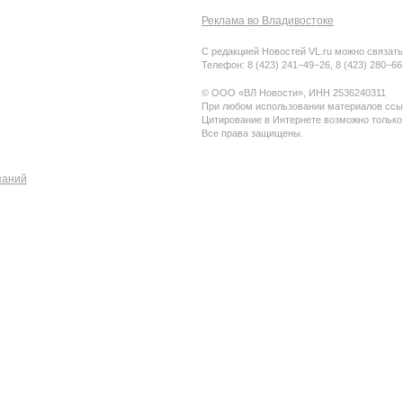
Реклама во Владивостоке
С редакцией Новостей VL.ru можно связать
Телефон: 8 (423) 241−49−26, 8 (423) 280−6
© ООО «ВЛ Новости», ИНН 2536240311
При любом использовании материалов ссыл
Цитирование в Интернете возможно только
Все права защищены.
паний