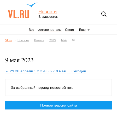
Новости
Владивосток
Все
Фоторепортажи
Спорт
Еще
VL.ru
Новости
Розыск
2023
Май
09
9 мая 2023
← 29
30 апреля
1
2
3
4
5
6
7
8 мая
…
Сегодня
За выбранный период новостей нет.
Полная версия сайта