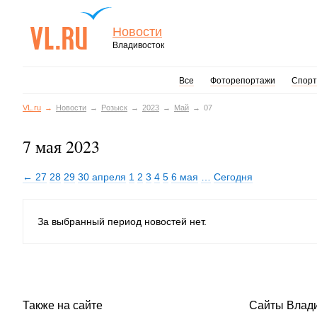
Новости
Владивосток
Все
Фоторепортажи
Спорт
VL.ru
Новости
Розыск
2023
Май
07
7 мая 2023
← 27
28
29
30 апреля
1
2
3
4
5
6 мая
…
Сегодня
За выбранный период новостей нет.
Также на сайте
Сайты Влад