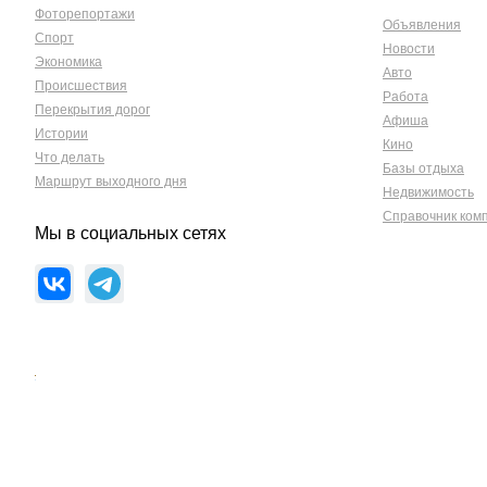
Фоторепортажи
Объявления
Спорт
Новости
Экономика
Авто
Происшествия
Работа
Перекрытия дорог
Афиша
Истории
Кино
Что делать
Базы отдыха
Маршрут выходного дня
Недвижимость
Справочник ком
Мы в социальных сетях