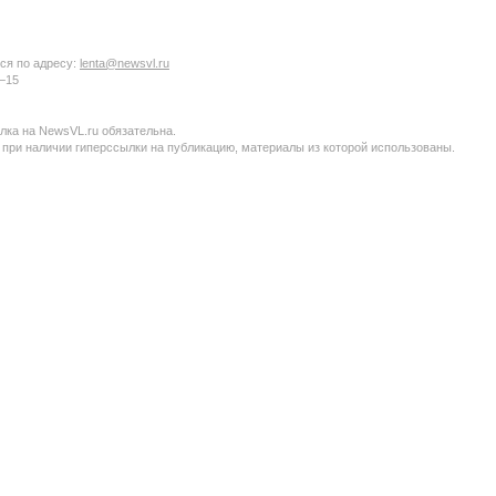
ся по адресу:
lenta@newsvl.ru
6−15
ка на NewsVL.ru обязательна.
 при наличии гиперссылки на публикацию, материалы из которой использованы.