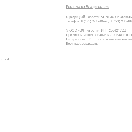
Реклама во Владивостоке
С редакцией Новостей VL.ru можно связать
Телефон: 8 (423) 241−49−26, 8 (423) 280−6
© ООО «ВЛ Новости», ИНН 2536240311
При любом использовании материалов ссыл
Цитирование в Интернете возможно только
Все права защищены.
паний