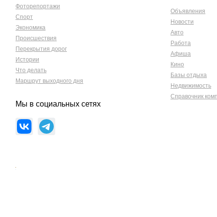
Фоторепортажи
Объявления
Спорт
Новости
Экономика
Авто
Происшествия
Работа
Перекрытия дорог
Афиша
Истории
Кино
Что делать
Базы отдыха
Маршрут выходного дня
Недвижимость
Справочник ком
Мы в социальных сетях