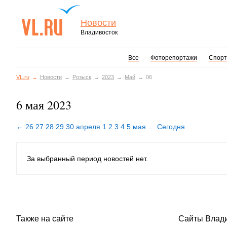
Новости
Владивосток
Все
Фоторепортажи
Спорт
VL.ru
Новости
Розыск
2023
Май
06
6 мая 2023
← 26
27
28
29
30 апреля
1
2
3
4
5 мая
…
Сегодня
За выбранный период новостей нет.
Также на сайте
Сайты Влад