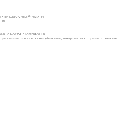
ся по адресу:
lenta@newsvl.ru
6−15
ка на NewsVL.ru обязательна.
 при наличии гиперссылки на публикацию, материалы из которой использованы.