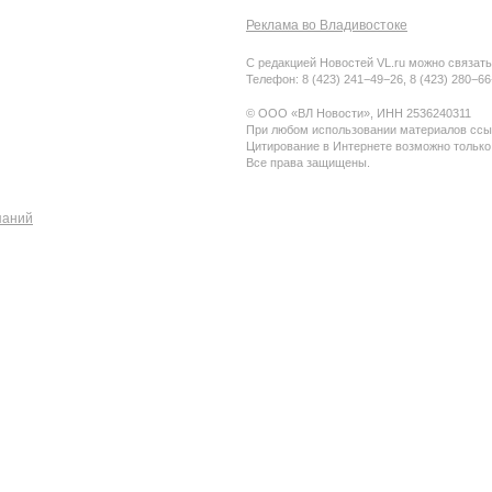
Реклама во Владивостоке
С редакцией Новостей VL.ru можно связать
Телефон: 8 (423) 241−49−26, 8 (423) 280−6
© ООО «ВЛ Новости», ИНН 2536240311
При любом использовании материалов ссыл
Цитирование в Интернете возможно только
Все права защищены.
паний