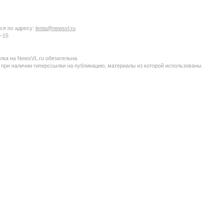
ся по адресу:
lenta@newsvl.ru
6−15
ка на NewsVL.ru обязательна.
 при наличии гиперссылки на публикацию, материалы из которой использованы.