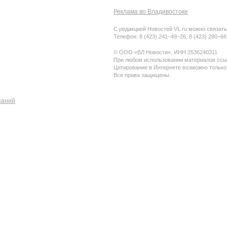
Реклама во Владивостоке
С редакцией Новостей VL.ru можно связать
Телефон: 8 (423) 241−49−26, 8 (423) 280−6
© ООО «ВЛ Новости», ИНН 2536240311
При любом использовании материалов ссыл
Цитирование в Интернете возможно только
Все права защищены.
паний