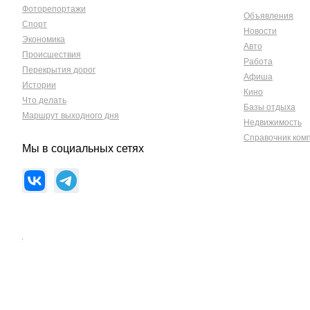
Фоторепортажи
Объявления
Спорт
Новости
Экономика
Авто
Происшествия
Работа
Перекрытия дорог
Афиша
Истории
Кино
Что делать
Базы отдыха
Маршрут выходного дня
Недвижимость
Справочник ком
Мы в социальных сетях