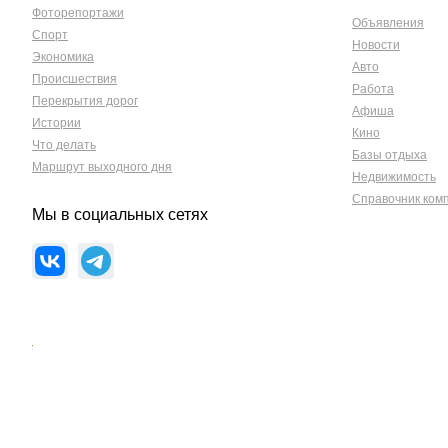
Фоторепортажи
Объявления
Спорт
Новости
Экономика
Авто
Происшествия
Работа
Перекрытия дорог
Афиша
Истории
Кино
Что делать
Базы отдыха
Маршрут выходного дня
Недвижимость
Справочник ком
Мы в социальных сетях