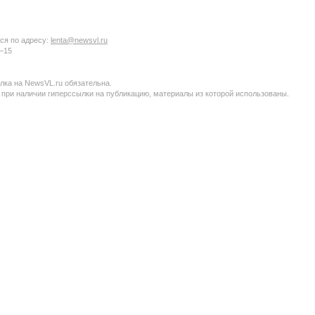
ся по адресу:
lenta@newsvl.ru
6−15
ка на NewsVL.ru обязательна.
 при наличии гиперссылки на публикацию, материалы из которой использованы.