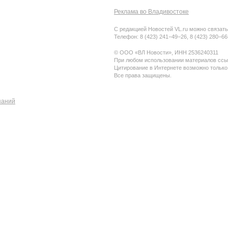
Реклама во Владивостоке
С редакцией Новостей VL.ru можно связать
Телефон: 8 (423) 241−49−26, 8 (423) 280−6
© ООО «ВЛ Новости», ИНН 2536240311
При любом использовании материалов ссыл
Цитирование в Интернете возможно только
Все права защищены.
паний