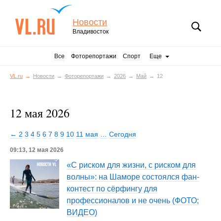
Новости
Владивосток
Все
Фоторепортажи
Спорт
Еще
VL.ru
Новости
Фоторепортажи
2026
Май
12
12 мая 2026
← 2
3
4
5
6
7
8
9
10
11 мая
…
Сегодня
09:13, 12 мая 2026
«С риском для жизни, с риском для
волны»: на Шаморе состоялся фан-
контест по сёрфингу для
профессионалов и не очень (ФОТО;
ВИДЕО)