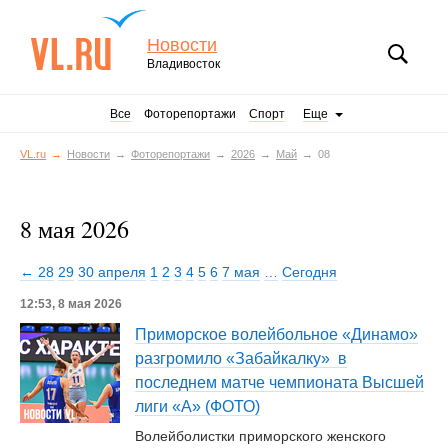
Новости
Владивосток
Все
Фоторепортажи
Спорт
Еще
VL.ru
Новости
Фоторепортажи
2026
Май
08
8 мая 2026
← 28
29
30 апреля
1
2
3
4
5
6
7 мая
…
Сегодня
12:53, 8 мая 2026
Приморское волейбольное «Динамо»
разгромило «Забайкалку» в
последнем матче чемпионата Высшей
лиги «А» (ФОТО)
Волейболистки приморского женского