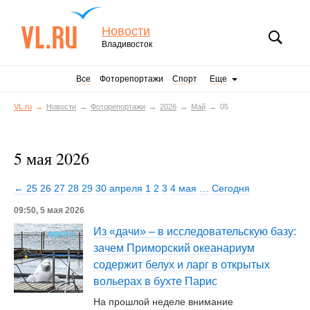
Новости
Владивосток
Все
Фоторепортажи
Спорт
Еще
VL.ru
Новости
Фоторепортажи
2026
Май
05
5 мая 2026
← 25
26
27
28
29
30 апреля
1
2
3
4 мая
…
Сегодня
09:50, 5 мая 2026
Из «дачи» – в исследовательскую базу:
зачем Приморский океанариум
содержит белух и ларг в открытых
вольерах в бухте Парис
На прошлой неделе внимание