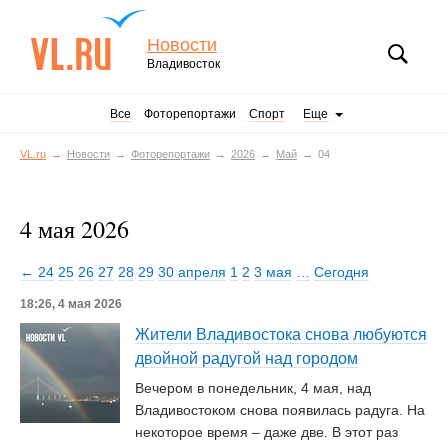
Новости
Владивосток
Все
Фоторепортажи
Спорт
Еще
VL.ru
Новости
Фоторепортажи
2026
Май
04
4 мая 2026
← 24
25
26
27
28
29
30 апреля
1
2
3 мая
…
Сегодня
18:26, 4 мая 2026
Жители Владивостока снова любуются
двойной радугой над городом
Вечером в понедельник, 4 мая, над
Владивостоком снова появилась радуга. На
некоторое время – даже две. В этот раз