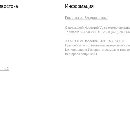
ивостока
Информация
Реклама во Владивостоке
С редакцией Новостей VL.ru можно связать
Телефон: 8 (423) 241−49−26, 8 (423) 280−6
© ООО «ВЛ Новости», ИНН 2536240311
При любом использовании материалов ссыл
Цитирование в Интернете возможно только
Все права защищены.
паний