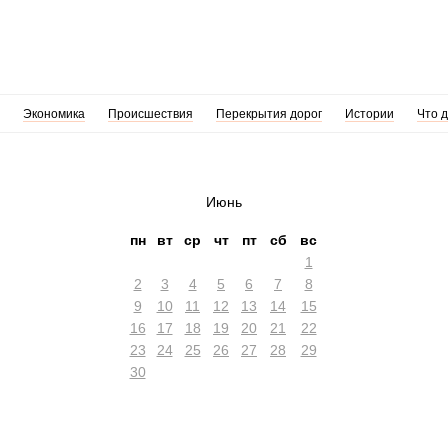
Экономика
Происшествия
Перекрытия дорог
Истории
Что 
Июнь
пн
вт
ср
чт
пт
сб
вс
1
2
3
4
5
6
7
8
9
10
11
12
13
14
15
16
17
18
19
20
21
22
23
24
25
26
27
28
29
30