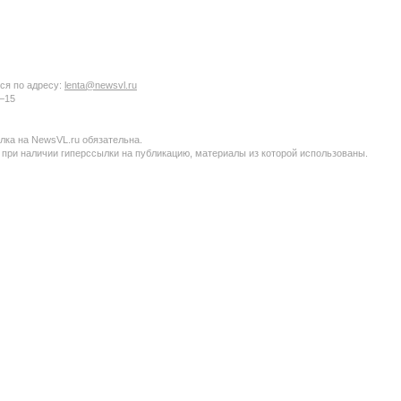
ся по адресу:
lenta@newsvl.ru
6−15
ка на NewsVL.ru обязательна.
 при наличии гиперссылки на публикацию, материалы из которой использованы.