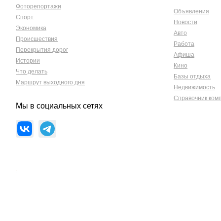
Фоторепортажи
Объявления
Спорт
Новости
Экономика
Авто
Происшествия
Работа
Перекрытия дорог
Афиша
Истории
Кино
Что делать
Базы отдыха
Маршрут выходного дня
Недвижимость
Справочник ком
Мы в социальных сетях