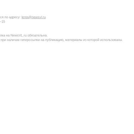
ся по адресу:
lenta@newsvl.ru
6−15
ка на NewsVL.ru обязательна.
 при наличии гиперссылки на публикацию, материалы из которой использованы.