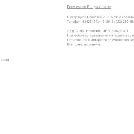
Реклама во Владивостоке
С редакцией Новостей VL.ru можно связать
Телефон: 8 (423) 241−49−26, 8 (423) 280−6
© ООО «ВЛ Новости», ИНН 2536240311
При любом использовании материалов ссыл
Цитирование в Интернете возможно только
Все права защищены.
паний