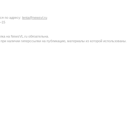
ся по адресу:
lenta@newsvl.ru
6−15
ка на NewsVL.ru обязательна.
 при наличии гиперссылки на публикацию, материалы из которой использованы.