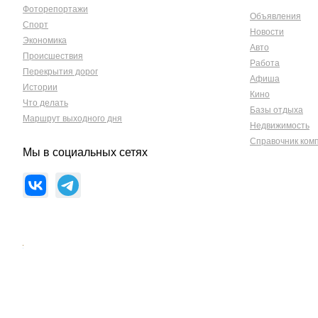
Фоторепортажи
Объявления
Спорт
Новости
Экономика
Авто
Происшествия
Работа
Перекрытия дорог
Афиша
Истории
Кино
Что делать
Базы отдыха
Маршрут выходного дня
Недвижимость
Справочник ком
Мы в социальных сетях