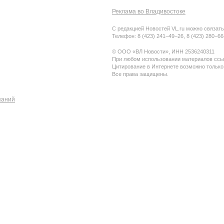
Реклама во Владивостоке
С редакцией Новостей VL.ru можно связать
Телефон: 8 (423) 241−49−26, 8 (423) 280−6
© ООО «ВЛ Новости», ИНН 2536240311
При любом использовании материалов ссыл
Цитирование в Интернете возможно только
Все права защищены.
паний