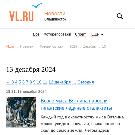
Новости
Владивосток
Все
Фоторепортажи
Спорт
Еще
VL.ru
Новости
Фоторепортажи
2024
Декабрь
13
13 декабря 2024
← 3
4
5
6
7
8
9
10
11
12 декабря
…
Сегодня
18:31, 13 декабря 2024
Возле мыса Вятлина наросли
гигантские ледяные сталактиты
Каждый год в окрестностях мыса Вятлина
можно увидеть сосульки, свисающие со
скал до самой земли. Летом здесь