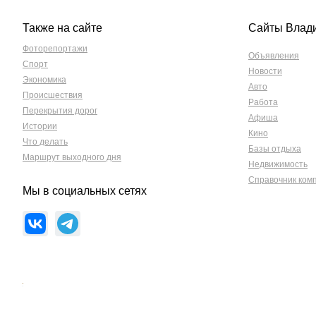
Также на сайте
Сайты Влад
Фоторепортажи
Объявления
Спорт
Новости
Экономика
Авто
Происшествия
Работа
Перекрытия дорог
Афиша
Истории
Кино
Что делать
Базы отдыха
Маршрут выходного дня
Недвижимость
Справочник ком
Мы в социальных сетях