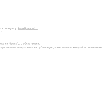
ся по адресу:
lenta@newsvl.ru
6−15
ка на NewsVL.ru обязательна.
 при наличии гиперссылки на публикацию, материалы из которой использованы.