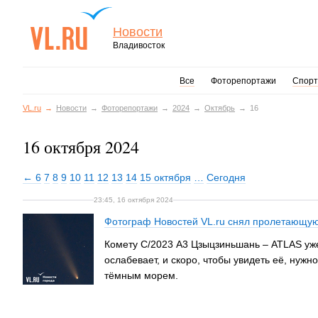
Новости
Владивосток
Все
Фоторепортажи
Спорт
VL.ru
Новости
Фоторепортажи
2024
Октябрь
16
16 октября 2024
← 6
7
8
9
10
11
12
13
14
15 октября
…
Сегодня
23:45, 16 октября 2024
Фотограф Новостей VL.ru снял пролетающую
Комету С/2023 А3 Цзыцзиньшань – ATLAS уже
ослабевает, и скоро, чтобы увидеть её, нужн
тёмным морем.