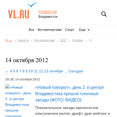
Новости
Владивосток
Все
Фоторепортажи
Спорт
Еще
VL.ru
Новости
Фоторепортажи
2012
Октябрь
14
14 октября 2012
← 4
5
6
7
8
9
10
11
12
13 октября
…
Сегодня
18:38, 14 октября 2012
«Новый поворот», день 2: в центре
Владивостока прошли гоночные
заезды (ФОТО; ВИДЕО)
Показательные заезды картингистов,
классическое ралли, дрифт, драг-рейсинг и