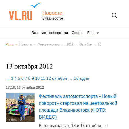
Новости
Владивосток
Все
Фоторепортажи
Спорт
Еще
VL.ru
Новости
Фоторепортажи
2012
Октябрь
13
13 октября 2012
← 3
4
5
6
7
8
9
10
11
12 октября
…
Сегодня
17:18, 13 октября 2012
Фестиваль автомотоспорта «Новый
поворот» стартовал на центральной
площади Владивостока (ФОТО;
ВИДЕО)
В эти выходные, 13 и 14 октября, во