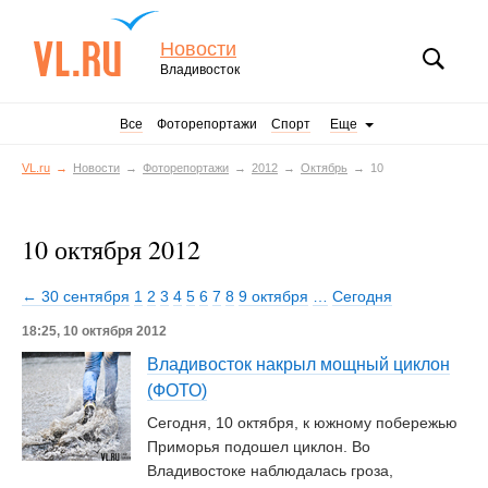
Новости
Владивосток
Все
Фоторепортажи
Спорт
Еще
VL.ru
Новости
Фоторепортажи
2012
Октябрь
10
10 октября 2012
← 30 сентября
1
2
3
4
5
6
7
8
9 октября
…
Сегодня
18:25, 10 октября 2012
Владивосток накрыл мощный циклон
(ФОТО)
Сегодня, 10 октября, к южному побережью
Приморья подошел циклон. Во
Владивостоке наблюдалась гроза,