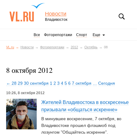
Новости
Владивосток
Все
Фоторепортажи
Спорт
Еще
VL.ru
Новости
Фоторепортажи
2012
Октябрь
08
8 октября 2012
← 28
29
30 сентября
1
2
3
4
5
6
7 октября
…
Сегодня
10:26, 8 октября 2012
Жителей Владивостока в воскресенье
призывали «общаться искренне»
В минувшее воскресение, 7 октября, во
Владивостоке прошел флэшмоб под
лозунгом "Общайтесь искренне".