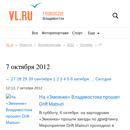
Новости
Владивосток
Все
Фоторепортажи
Спорт
Еще
VL.ru
Новости
Фоторепортажи
2012
Октябрь
07
7 октября 2012
← 27
28
29
30 сентября
1
2
3
4
5
6 октября
…
Сегодня
12:13, 7 октября 2012
На «Змеинке» Владивостока прошел
Drift Matsuri
В субботу, 6 октября, на картодроме
«Змеинка» прошли заезды по дрифтингу.
Мероприятие Drift Matsuri проходило в