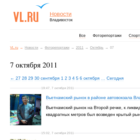
Новости
Владивосток
Все
Фоторепортажи
Спорт
VL.ru
Новости
Фоторепортажи
2011
Октябрь
07
7 октября 2011
← 27
28
29
30 сентября
1
2
3
4
5
6 октября
…
Сегодня
19:47, 7 октября 2011
Вьетнамский рынок в районе автовокзала Вл
Вьетнамский рынок на Второй речке, к ликв
квадратных метров был возведен крытый рыно
15:02, 7 октября 2011