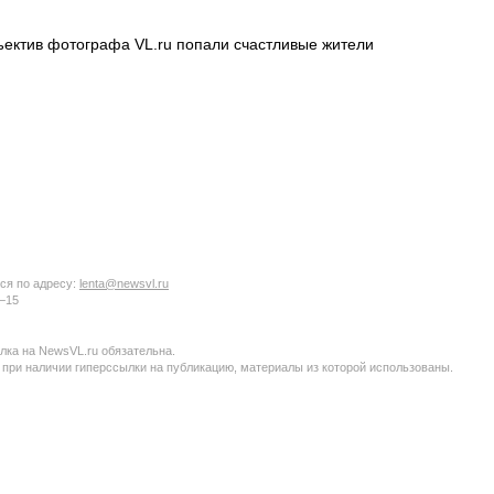
ектив фотографа VL.ru попали счастливые жители
ся по адресу:
lenta@newsvl.ru
6−15
ка на NewsVL.ru обязательна.
 при наличии гиперссылки на публикацию, материалы из которой использованы.