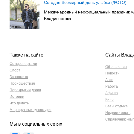
Сегодня Всемирный день улыбки (ФОТО)
Международный неофициальный праздник улы
Владивостока.
Также на сайте
Сайты Влад
Фоторепортажи
Объявления
Спорт
Новости
Экономика
Авто
Происшествия
Работа
Перекрытия дорог
Афиша
Истории
Кино
Что делать
Базы отдыха
Маршрут выходного дня
Недвижимость
Справочник ком
Мы в социальных сетях