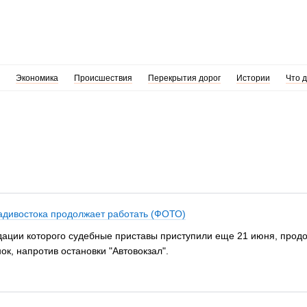
Экономика
Происшествия
Перекрытия дорог
Истории
Что 
адивостока продолжает работать (ФОТО)
идации которого судебные приставы приступили еще 21 июня, прод
к, напротив остановки "Автовокзал".