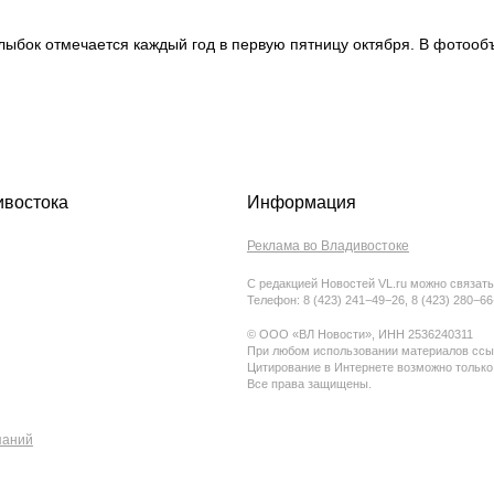
бок отмечается каждый год в первую пятницу октября. В фотообъ
ивостока
Информация
Реклама во Владивостоке
С редакцией Новостей VL.ru можно связать
Телефон: 8 (423) 241−49−26, 8 (423) 280−6
© ООО «ВЛ Новости», ИНН 2536240311
При любом использовании материалов ссыл
Цитирование в Интернете возможно только
Все права защищены.
паний