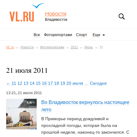
Новости
Владивосток
Все
Фоторепортажи
Спорт
Еще
VL.ru
Новости
Фоторепортажи
2011
Июль
21
21 июля 2011
← 11
12
13
14
15
16
17
18
19
20 июля
…
Сегодня
13:21, 21 июля 2011
Во Владивосток вернулось настоящее
лето
В Приморье период дождливой и
прохладной погоды, которая была на
прошлой неделе, наконец-то закончился. С