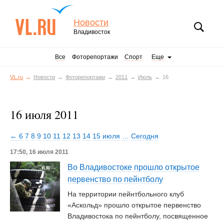
Новости
Владивосток
Все
Фоторепортажи
Спорт
Еще
VL.ru
Новости
Фоторепортажи
2011
Июль
16
16 июля 2011
← 6
7
8
9
10
11
12
13
14
15 июля
…
Сегодня
17:50, 16 июля 2011
Во Владивостоке прошло открытое
первенство по пейнтболу
На территории пейнтбольного клуб
«Аскольд» прошло открытое первенство
Владивостока по пейнтболу, посвященное