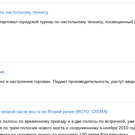
 по настольному теннису
тартовал городской турнир по настольному теннису, посвященный п
ние
 но и настроение горожан. Падает производительность, растут авар
и второй части моста на Второй речке (ФОТО; СХЕМА)
е полосы по временному проезду и в две полосы по встречной, уже
я по трём полосам нового моста и сооруженному в ноябре 2010 го
выезда на основную дорогу по проспекту 100-летия Владивостока.