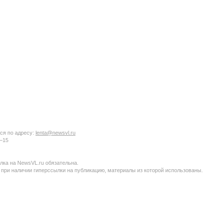
ся по адресу:
lenta@newsvl.ru
6−15
ка на NewsVL.ru обязательна.
 при наличии гиперссылки на публикацию, материалы из которой использованы.