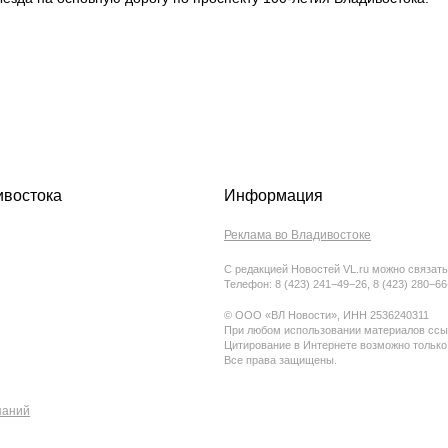
ивостока
Информация
Реклама во Владивостоке
С редакцией Новостей VL.ru можно связать
Телефон: 8 (423) 241−49−26, 8 (423) 280−6
© ООО «ВЛ Новости», ИНН 2536240311
При любом использовании материалов ссыл
Цитирование в Интернете возможно только
Все права защищены.
паний