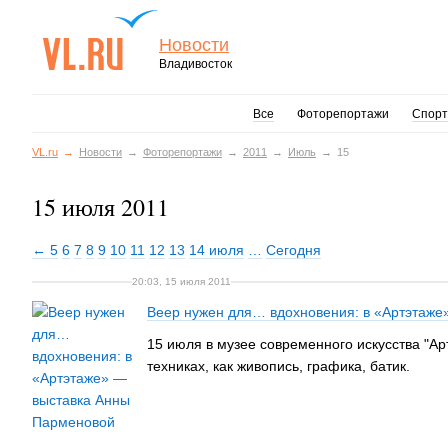
Новости
Владивосток
Все
Фоторепортажи
Спорт
VL.ru
Новости
Фоторепортажи
2011
Июль
15
15 июля 2011
← 5
6
7
8
9
10
11
12
13
14 июля
…
Сегодня
20:03, 15 июля 2011
Веер нужен для… вдохновения: в «Артэтаже
15 июля в музее современного искусства "А
техниках, как живопись, графика, батик.