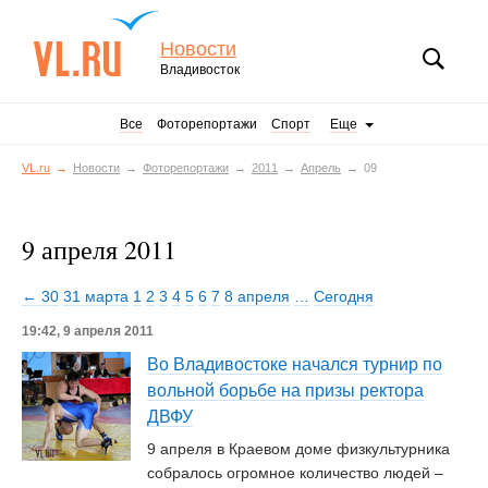
Новости
Владивосток
Все
Фоторепортажи
Спорт
Еще
VL.ru
Новости
Фоторепортажи
2011
Апрель
09
9 апреля 2011
← 30
31 марта
1
2
3
4
5
6
7
8 апреля
…
Сегодня
19:42, 9 апреля 2011
Во Владивостоке начался турнир по
вольной борьбе на призы ректора
ДВФУ
9 апреля в Краевом доме физкультурника
собралось огромное количество людей –