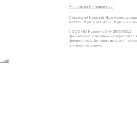
Реклама во Владивостоке
С редакцией Новостей VL.ru можно связать
Телефон: 8 (423) 241−49−26, 8 (423) 280−6
© ООО «ВЛ Новости», ИНН 2536240311
При любом использовании материалов ссыл
Цитирование в Интернете возможно только
Все права защищены.
паний