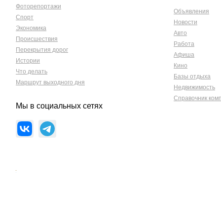
Фоторепортажи
Объявления
Спорт
Новости
Экономика
Авто
Происшествия
Работа
Перекрытия дорог
Афиша
Истории
Кино
Что делать
Базы отдыха
Маршрут выходного дня
Недвижимость
Справочник ком
Мы в социальных сетях