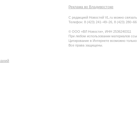
Реклама во Владивостоке
С редакцией Новостей VL.ru можно связать
Телефон: 8 (423) 241−49−26, 8 (423) 280−6
© ООО «ВЛ Новости», ИНН 2536240311
При любом использовании материалов ссыл
Цитирование в Интернете возможно только
Все права защищены.
паний