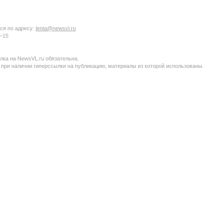
ся по адресу:
lenta@newsvl.ru
6−15
ка на NewsVL.ru обязательна.
 при наличии гиперссылки на публикацию, материалы из которой использованы.