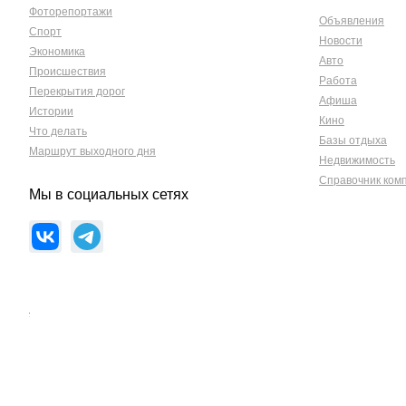
Фоторепортажи
Объявления
Спорт
Новости
Экономика
Авто
Происшествия
Работа
Перекрытия дорог
Афиша
Истории
Кино
Что делать
Базы отдыха
Маршрут выходного дня
Недвижимость
Справочник ком
Мы в социальных сетях