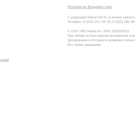
Реклама во Владивостоке
С редакцией Новостей VL.ru можно связать
Телефон: 8 (423) 241−49−26, 8 (423) 280−6
© ООО «ВЛ Новости», ИНН 2536240311
При любом использовании материалов ссыл
Цитирование в Интернете возможно только
Все права защищены.
паний