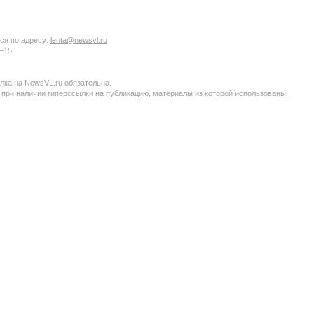
ся по адресу:
lenta@newsvl.ru
6−15
ка на NewsVL.ru обязательна.
 при наличии гиперссылки на публикацию, материалы из которой использованы.