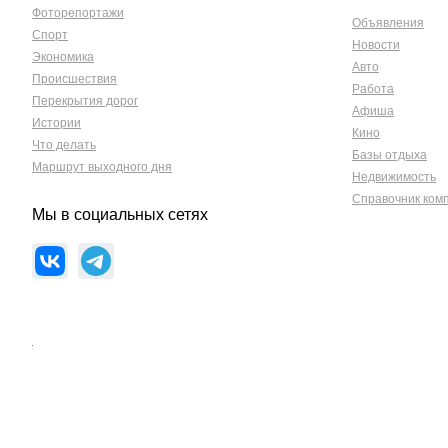
Фоторепортажи
Объявления
Спорт
Новости
Экономика
Авто
Происшествия
Работа
Перекрытия дорог
Афиша
Истории
Кино
Что делать
Базы отдыха
Маршрут выходного дня
Недвижимость
Справочник ком
Мы в социальных сетях