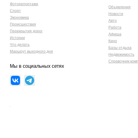
Фоторепортажи
Объявления
Спорт
Новости
Экономика
Авто
Происшествия
Работа
Перекрытия дорог
Афиша
Истории
Кино
Что делать
Базы отдыха
Маршрут выходного дня
Недвижимость
Справочник ком
Мы в социальных сетях