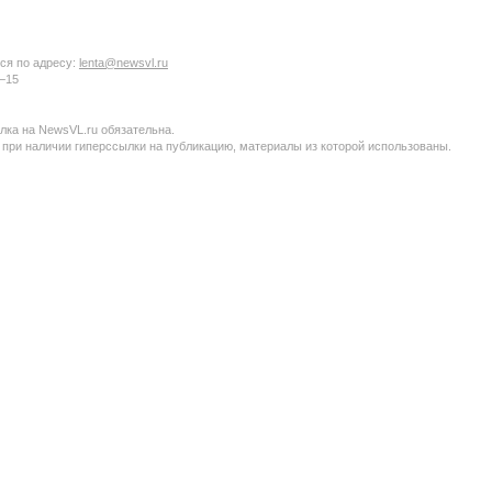
ся по адресу:
lenta@newsvl.ru
6−15
ка на NewsVL.ru обязательна.
 при наличии гиперссылки на публикацию, материалы из которой использованы.