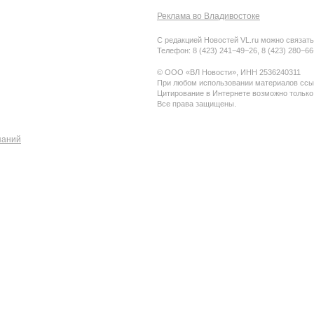
Реклама во Владивостоке
С редакцией Новостей VL.ru можно связать
Телефон: 8 (423) 241−49−26, 8 (423) 280−6
© ООО «ВЛ Новости», ИНН 2536240311
При любом использовании материалов ссыл
Цитирование в Интернете возможно только
Все права защищены.
паний