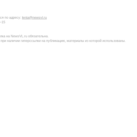
ся по адресу:
lenta@newsvl.ru
6−15
ка на NewsVL.ru обязательна.
 при наличии гиперссылки на публикацию, материалы из которой использованы.