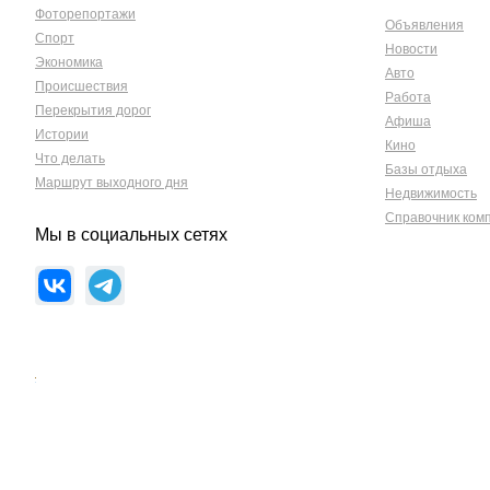
Фоторепортажи
Объявления
Спорт
Новости
Экономика
Авто
Происшествия
Работа
Перекрытия дорог
Афиша
Истории
Кино
Что делать
Базы отдыха
Маршрут выходного дня
Недвижимость
Справочник ком
Мы в социальных сетях