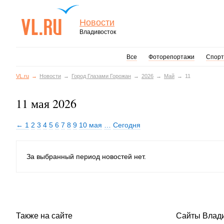
Новости
Владивосток
Все
Фоторепортажи
Спорт
VL.ru
Новости
Город Глазами Горожан
2026
Май
11
11 мая 2026
← 1
2
3
4
5
6
7
8
9
10 мая
…
Сегодня
За выбранный период новостей нет.
Также на сайте
Сайты Влад