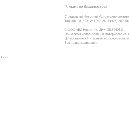
Реклама во Владивостоке
С редакцией Новостей VL.ru можно связать
Телефон: 8 (423) 241−49−26, 8 (423) 280−6
© ООО «ВЛ Новости», ИНН 2536240311
При любом использовании материалов ссыл
Цитирование в Интернете возможно только
Все права защищены.
паний