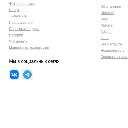
Фоторепортажи
Объявления
Спорт
Новости
Экономика
Авто
Происшествия
Работа
Перекрытия дорог
Афиша
Истории
Кино
Что делать
Базы отдыха
Маршрут выходного дня
Недвижимость
Справочник ком
Мы в социальных сетях