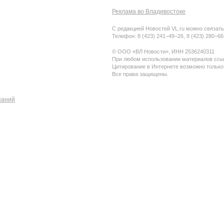
Реклама во Владивостоке
С редакцией Новостей VL.ru можно связать
Телефон: 8 (423) 241−49−26, 8 (423) 280−6
© ООО «ВЛ Новости», ИНН 2536240311
При любом использовании материалов ссыл
Цитирование в Интернете возможно только
Все права защищены.
паний