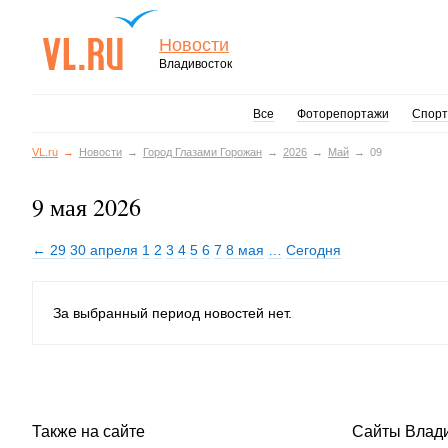
Новости
Владивосток
Все
Фоторепортажи
Спорт
VL.ru
Новости
Город Глазами Горожан
2026
Май
09
9 мая 2026
← 29
30 апреля
1
2
3
4
5
6
7
8 мая
…
Сегодня
За выбранный период новостей нет.
Также на сайте
Сайты Влад