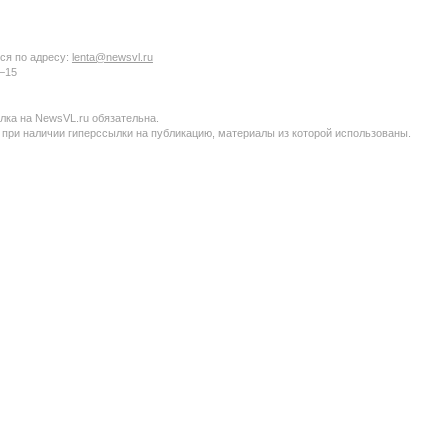
ся по адресу:
lenta@newsvl.ru
6−15
ка на NewsVL.ru обязательна.
 при наличии гиперссылки на публикацию, материалы из которой использованы.