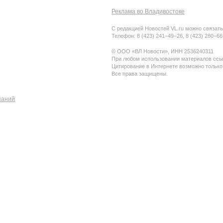
Реклама во Владивостоке
С редакцией Новостей VL.ru можно связать
Телефон: 8 (423) 241−49−26, 8 (423) 280−6
© ООО «ВЛ Новости», ИНН 2536240311
При любом использовании материалов ссыл
Цитирование в Интернете возможно только
Все права защищены.
паний