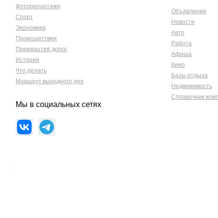
Фоторепортажи
Объявления
Спорт
Новости
Экономика
Авто
Происшествия
Работа
Перекрытия дорог
Афиша
Истории
Кино
Что делать
Базы отдыха
Маршрут выходного дня
Недвижимость
Справочник ком
Мы в социальных сетях