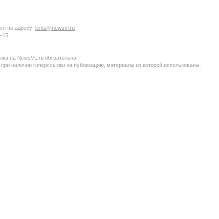
ся по адресу:
lenta@newsvl.ru
6−15
ка на NewsVL.ru обязательна.
 при наличии гиперссылки на публикацию, материалы из которой использованы.