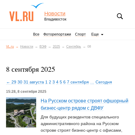
Новости
Владивосток
Все
Фоторепортажи
Спорт
Еще
VL.ru
Новости
ВЭФ
2025
Сентябрь
08
8 сентября 2025
← 29
30
31 августа
1
2
3
4
5
6
7 сентября
…
Сегодня
15:28, 8 сентября 2025
На Русском острове строят офшорный
бизнес-центр рядом с ДВФУ
Для будущих резидентов специального
административного района на Русском
острове строят бизнес-центр с офисами,