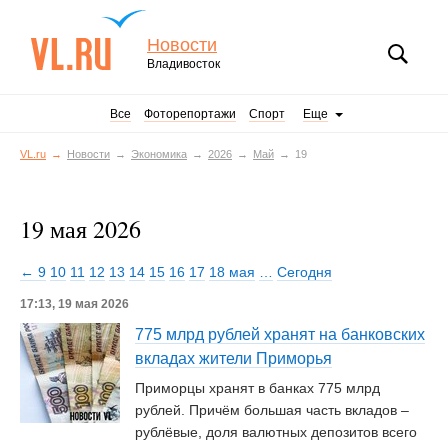
Новости
Владивосток
Все
Фоторепортажи
Спорт
Еще
VL.ru
Новости
Экономика
2026
Май
19
19 мая 2026
← 9
10
11
12
13
14
15
16
17
18 мая
…
Сегодня
17:13, 19 мая 2026
775 млрд рублей хранят на банковских
вкладах жители Приморья
Приморцы хранят в банках 775 млрд
рублей. Причём большая часть вкладов –
рублёвые, доля валютных депозитов всего