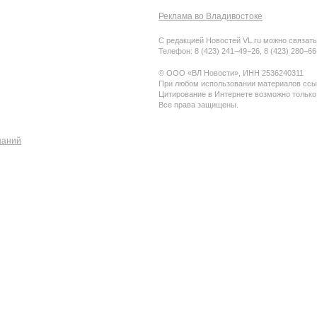
Реклама во Владивостоке
С редакцией Новостей VL.ru можно связать
Телефон: 8 (423) 241−49−26, 8 (423) 280−6
© ООО «ВЛ Новости», ИНН 2536240311
При любом использовании материалов ссыл
Цитирование в Интернете возможно только
Все права защищены.
паний