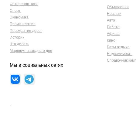
Фоторепортажи
Объявления
Спорт
Новости
Экономика
Авто
Происшествия
Работа
Перекрытия дорог
Афиша
Истории
Кино
Что делать
Базы отдыха
Маршрут выходного дня
Недвижимость
Справочник ком
Мы в социальных сетях