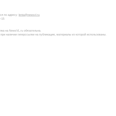
ся по адресу:
lenta@newsvl.ru
6−15
ка на NewsVL.ru обязательна.
 при наличии гиперссылки на публикацию, материалы из которой использованы.