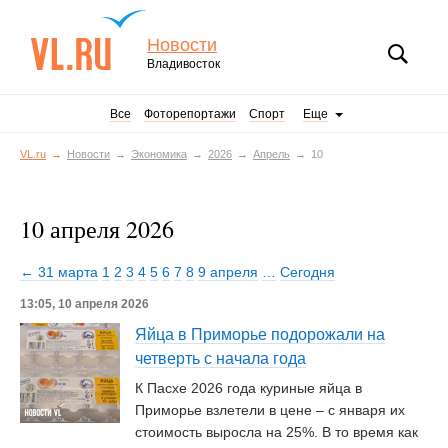
Новости
Владивосток
Все
Фоторепортажи
Спорт
Еще
VL.ru
Новости
Экономика
2026
Апрель
10
10 апреля 2026
← 31 марта
1
2
3
4
5
6
7
8
9 апреля
…
Сегодня
13:05, 10 апреля 2026
Яйца в Приморье подорожали на
четверть с начала года
К Пасхе 2026 года куриные яйца в
Приморье взлетели в цене – с января их
стоимость выросла на 25%. В то время как