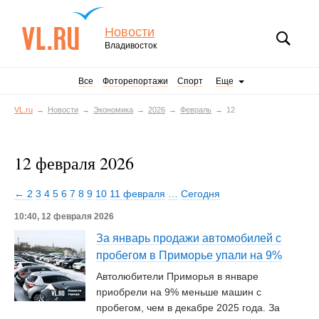
Новости
Владивосток
Все
Фоторепортажи
Спорт
Еще
VL.ru
Новости
Экономика
2026
Февраль
12
12 февраля 2026
← 2
3
4
5
6
7
8
9
10
11 февраля
…
Сегодня
10:40, 12 февраля 2026
За январь продажи автомобилей с
пробегом в Приморье упали на 9%
Автолюбители Приморья в январе
приобрели на 9% меньше машин с
пробегом, чем в декабре 2025 года. За