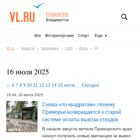
Новости
Владивосток
Все
Фоторепортажи
Спорт
Еще
VL.ru
Новости
Экономика
2025
Июль
16
16 июля 2025
← 6
7
8
9
10
11
12
13
14
15 июля
…
Сегодня
19:44, 16 июля 2025
Снова «по квадратам»: почему
Приморье возвращается к старой
системе оплаты вывоза отходов
В начале августа жители Приморского края
начнут получать новые квитанции за вывоз