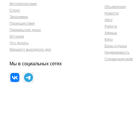
Фоторепортажи
Объявления
Спорт
Новости
Экономика
Авто
Происшествия
Работа
Перекрытия дорог
Афиша
Истории
Кино
Что делать
Базы отдыха
Маршрут выходного дня
Недвижимость
Справочник ком
Мы в социальных сетях