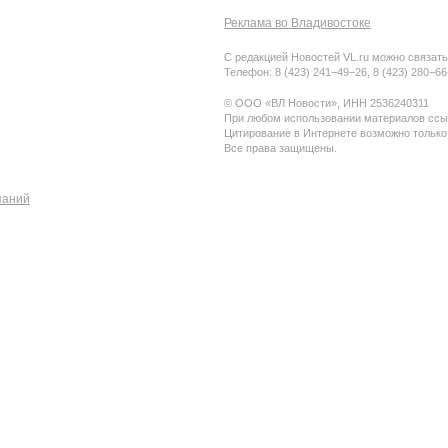
Реклама во Владивостоке
С редакцией Новостей VL.ru можно связать
Телефон: 8 (423) 241−49−26, 8 (423) 280−6
© ООО «ВЛ Новости», ИНН 2536240311
При любом использовании материалов ссыл
Цитирование в Интернете возможно только
Все права защищены.
паний