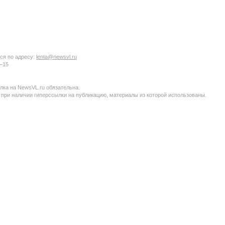
ся по адресу:
lenta@newsvl.ru
6−15
ка на NewsVL.ru обязательна.
 при наличии гиперссылки на публикацию, материалы из которой использованы.