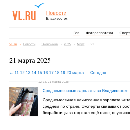
Новости
Владивосток
Все
Фоторепортажи
Спорт
VL.ru
Новости
Экономика
2025
Март
21
21 марта 2025
← 11
12
13
14
15
16
17
18
19
20 марта
…
Сегодня
12:23, 21 марта 2025
Среднемесячные зарплаты во Владивостоке 
Среднемесячная начисленная зарплата жител
среднем по стране. Эксперты связывают рост
безработицы за год стал ещё ниже, опустивш