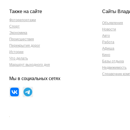
Также на сайте
Сайты Влад
Фоторепортажи
Объявления
Спорт
Новости
Экономика
Авто
Происшествия
Работа
Перекрытия дорог
Афиша
Истории
Кино
Что делать
Базы отдыха
Маршрут выходного дня
Недвижимость
Справочник ком
Мы в социальных сетях