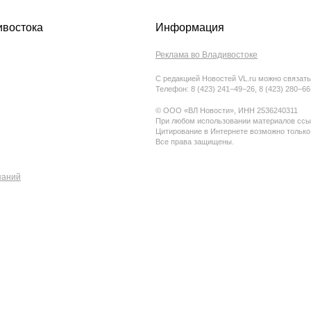
ивостока
Информация
Реклама во Владивостоке
С редакцией Новостей VL.ru можно связать
Телефон: 8 (423) 241−49−26, 8 (423) 280−6
© ООО «ВЛ Новости», ИНН 2536240311
При любом использовании материалов ссыл
Цитирование в Интернете возможно только
Все права защищены.
паний