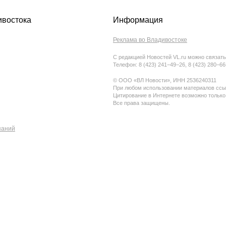
ивостока
Информация
Реклама во Владивостоке
С редакцией Новостей VL.ru можно связать
Телефон: 8 (423) 241−49−26, 8 (423) 280−6
© ООО «ВЛ Новости», ИНН 2536240311
При любом использовании материалов ссыл
Цитирование в Интернете возможно только
Все права защищены.
паний