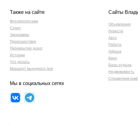
Также на сайте
Сайты Влад
Фоторепортажи
Объявления
Спорт
Новости
Экономика
Авто
Происшествия
Работа
Перекрытия дорог
Афиша
Истории
Кино
Что делать
Базы отдыха
Маршрут выходного дня
Недвижимость
Справочник ком
Мы в социальных сетях