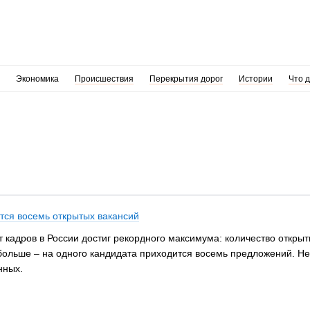
Экономика
Происшествия
Перекрытия дорог
Истории
Что 
тся восемь открытых вакансий
ит кадров в России достиг рекордного максимума: количество откр
больше – на одного кандидата приходится восемь предложений. Не 
нных.