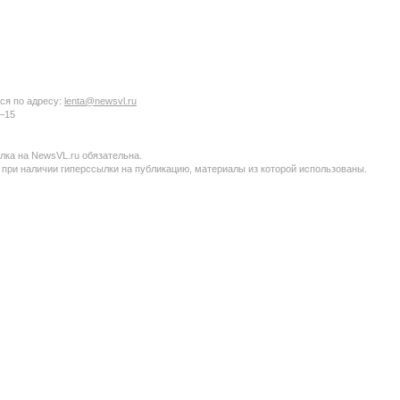
ся по адресу:
lenta@newsvl.ru
6−15
ка на NewsVL.ru обязательна.
 при наличии гиперссылки на публикацию, материалы из которой использованы.