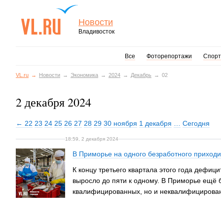
Новости
Владивосток
Все
Фоторепортажи
Спорт
VL.ru
Новости
Экономика
2024
Декабрь
02
2 декабря 2024
← 22
23
24
25
26
27
28
29
30 ноября
1 декабря
…
Сегодня
18:59, 2 декабря 2024
В Приморье на одного безработного приходи
К концу третьего квартала этого года дефиц
выросло до пяти к одному. В Приморье ещё 
квалифицированных, но и неквалифицирова